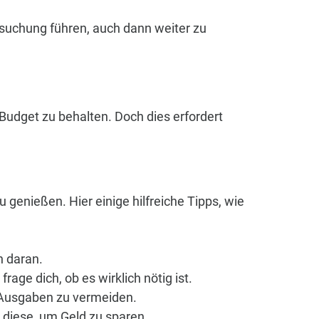
ersuchung führen, auch dann weiter zu
 Budget zu behalten. Doch dies erfordert
u genießen. Hier einige hilfreiche Tipps, wie
h daran.
rage dich, ob es wirklich nötig ist.
 Ausgaben zu vermeiden.
 diese, um Geld zu sparen.