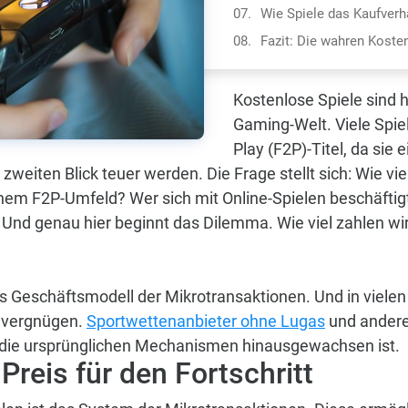
Wie Spiele das Kaufverh
Fazit: Die wahren Koste
Kostenlose Spiele sind h
Gaming-Welt. Viele Spiel
Play (F2P)-Titel, da sie
eiten Blick teuer werden. Die Frage stellt sich: Wie viel
inem F2P-Umfeld? Wer sich mit Online-Spielen beschäftig
Und genau hier beginnt das Dilemma. Wie viel zahlen wir 
as Geschäftsmodell der Mikrotransaktionen. Und in vielen 
elvergnügen.
Sportwettenanbieter ohne Lugas
und andere 
r die ursprünglichen Mechanismen hinausgewachsen ist.
Preis für den Fortschritt