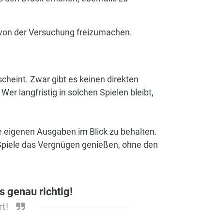
 von der Versuchung freizumachen.
 scheint. Zwar gibt es keinen direkten
er langfristig in solchen Spielen bleibt,
die eigenen Ausgaben im Blick zu behalten.
n Spiele das Vergnügen genießen, ohne den
s genau richtig!
t!