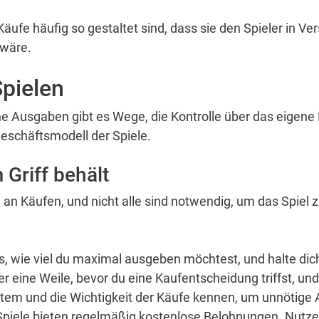
Käufe häufig so gestaltet sind, dass sie den Spieler in V
 wäre.
Spielen
ohe Ausgaben gibt es Wege, die Kontrolle über das eigene
Geschäftsmodell der Spiele.
Griff behält
 an Käufen, und nicht alle sind notwendig, um das Spiel z
, wie viel du maximal ausgeben möchtest, und halte dic
 eine Weile, bevor du eine Kaufentscheidung triffst, und f
tem und die Wichtigkeit der Käufe kennen, um unnötige
Spiele bieten regelmäßig kostenlose Belohnungen. Nutze