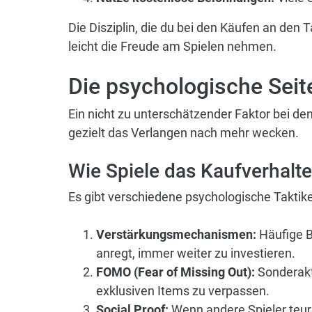
Die Disziplin, die du bei den Käufen an den T
leicht die Freude am Spielen nehmen.
Die psychologische Seit
Ein nicht zu unterschätzender Faktor bei den
gezielt das Verlangen nach mehr wecken.
Wie Spiele das Kaufverhalt
Es gibt verschiedene psychologische Taktik
Verstärkungsmechanismen:
Häufige B
anregt, immer weiter zu investieren.
FOMO (Fear of Missing Out):
Sonderakti
exklusiven Items zu verpassen.
Social Proof:
Wenn andere Spieler teur