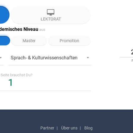
LEKTORAT
demisches Niveau
aus
Master
Promotion
Sprach- & Kulturwissenschaften
F
e
Seite
brauchst Du?
Partner
Über uns
Blog