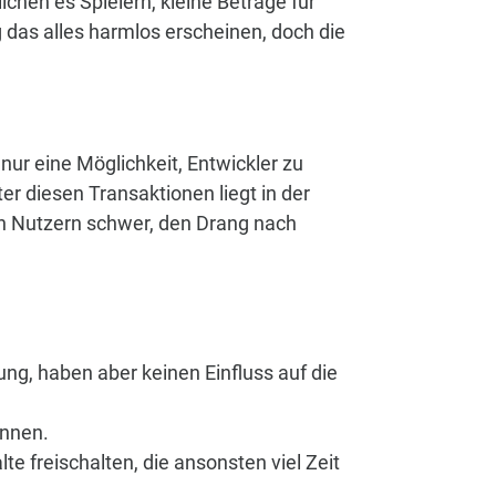
chen es Spielern, kleine Beträge für
das alles harmlos erscheinen, doch die
 nur eine Möglichkeit, Entwickler zu
er diesen Transaktionen liegt in der
en Nutzern schwer, den Drang nach
g, haben aber keinen Einfluss auf die
önnen.
 freischalten, die ansonsten viel Zeit