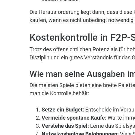
Die Herausforderung liegt darin, dass diese 
kaufen, wenn es nicht unbedingt notwendig
Kostenkontrolle in F2P-
Trotz des offensichtlichen Potenzials für h
Disziplin und ein gutes Verständnis für das 
Wie man seine Ausgaben im 
Die meisten Spiele bieten eine breite Palette
man die Kontrolle behält:
Setze ein Budget:
Entscheide im Voraus
Vermeide spontane Käufe:
Warte immer
Verstehe das Spiel:
Lerne das Spielsys
Nutze kostenlose Belohnungen:
Viele 