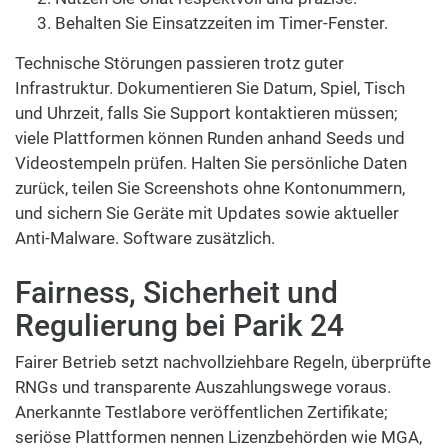
Behalten Sie Einsatzzeiten im Timer-Fenster.
Technische Störungen passieren trotz guter
Infrastruktur. Dokumentieren Sie Datum, Spiel, Tisch
und Uhrzeit, falls Sie Support kontaktieren müssen;
viele Plattformen können Runden anhand Seeds und
Videostempeln prüfen. Halten Sie persönliche Daten
zurück, teilen Sie Screenshots ohne Kontonummern,
und sichern Sie Geräte mit Updates sowie aktueller
Anti-Malware. Software zusätzlich.
Fairness, Sicherheit und
Regulierung bei Parik 24
Fairer Betrieb setzt nachvollziehbare Regeln, überprüfte
RNGs und transparente Auszahlungswege voraus.
Anerkannte Testlabore veröffentlichen Zertifikate;
seriöse Plattformen nennen Lizenzbehörden wie MGA,