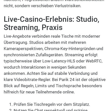
nicht, sondern verschieben Verlustrisiken.
Live-Casino-Erlebnis: Studio,
Streaming, Praxis
Live-Angebote verbinden reale Tische mit moderner
Übertragung. Studios arbeiten mit mehreren
Kameraperspektiven, Chroma-Key-Hintergründen und
synchronisierten Zufallsgeräten. Streaming erfolgt
typischerweise über Low-Latency-HLS oder WebRTC,
wodurch Interaktionen in wenigen Sekunden
ankommen. Achten Sie auf stabile Verbindung und
klare Videobitrate-Regler. Bei Parik 24 ist der objektive
Blick auf Regeln, Limits und Tischsprache besonders
hilfreich für neue Teilnehmende online.
Prüfen Sie Tischregeln vor dem Sitzplatz.
Nutzen Sie Chat respektvoll und präzise.