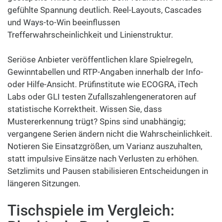
gefühlte Spannung deutlich. Reel-Layouts, Cascades
und Ways-to-Win beeinflussen
Trefferwahrscheinlichkeit und Linienstruktur.
Seriöse Anbieter veröffentlichen klare Spielregeln,
Gewinntabellen und RTP-Angaben innerhalb der Info-
oder Hilfe-Ansicht. Prüfinstitute wie ECOGRA, iTech
Labs oder GLI testen Zufallszahlengeneratoren auf
statistische Korrektheit. Wissen Sie, dass
Mustererkennung trügt? Spins sind unabhängig;
vergangene Serien ändern nicht die Wahrscheinlichkeit.
Notieren Sie Einsatzgrößen, um Varianz auszuhalten,
statt impulsive Einsätze nach Verlusten zu erhöhen.
Setzlimits und Pausen stabilisieren Entscheidungen in
längeren Sitzungen.
Tischspiele im Vergleich: