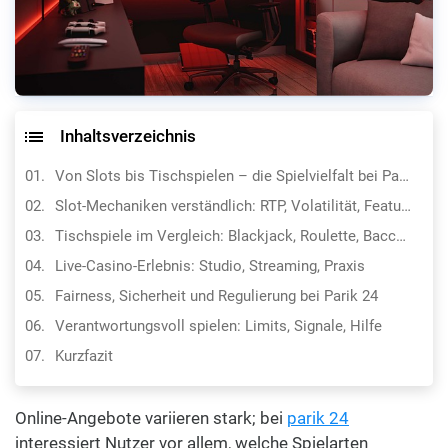
Inhaltsverzeichnis
Von Slots bis Tischspielen – die Spielvielfalt bei Parik 24
Slot-Mechaniken verständlich: RTP, Volatilität, Features
Tischspiele im Vergleich: Blackjack, Roulette, Baccarat
Live-Casino-Erlebnis: Studio, Streaming, Praxis
Fairness, Sicherheit und Regulierung bei Parik 24
Verantwortungsvoll spielen: Limits, Signale, Hilfe
Kurzfazit
Online-Angebote variieren stark; bei
parik 24
interessiert Nutzer vor allem, welche Spielarten