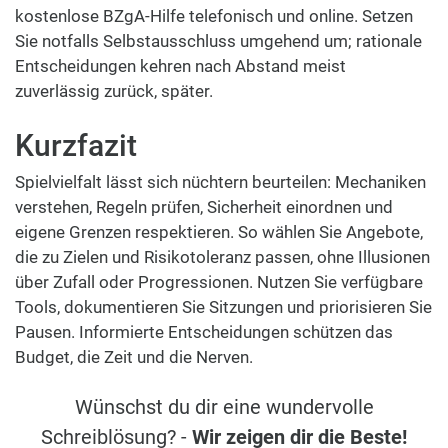
kostenlose BZgA-Hilfe telefonisch und online. Setzen
Sie notfalls Selbstausschluss umgehend um; rationale
Entscheidungen kehren nach Abstand meist
zuverlässig zurück, später.
Kurzfazit
Spielvielfalt lässt sich nüchtern beurteilen: Mechaniken
verstehen, Regeln prüfen, Sicherheit einordnen und
eigene Grenzen respektieren. So wählen Sie Angebote,
die zu Zielen und Risikotoleranz passen, ohne Illusionen
über Zufall oder Progressionen. Nutzen Sie verfügbare
Tools, dokumentieren Sie Sitzungen und priorisieren Sie
Pausen. Informierte Entscheidungen schützen das
Budget, die Zeit und die Nerven.
Wünschst du dir eine wundervolle
Schreiblösung? -
Wir zeigen dir die Beste!