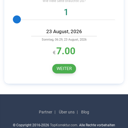
Wie viele
Seite
brauchst Du?
Sonntag, 06:29, 23 August, 2026
7.00
WEITER
Partner
Über uns
Blog
© Copyright
2016-2026
TopKorrektur.com
. Alle Rechte vorbehalten