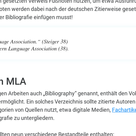
rn gesetzten Verweis Fußnoten nutzen, um etwa Ausfüh
en werden dabei nach der deutschen Zitierweise gesetzt.
er Bibliografie einfügen musst!
ge Association.“ (Steiger 38)
ern Language Association (38).
ch MLA
gen Arbeiten auch „Bibliography“ genannt, enthält den Vo
rmöglicht. Ein solches Verzeichnis sollte zitierte Auto
egorien von Quellen nutzt, etwa digitale Medien,
Fachartik
ografie zu untergliedern.
llten neun verschiedene Bestandteile enthalten: