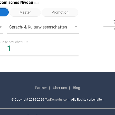
demisches Niveau
aus
Master
Promotion
Sprach- & Kulturwissenschaften
F
e
Seite
brauchst Du?
Partner
Über uns
Blog
© Copyright
2016-2026
TopKorrektur.com
. Alle Rechte vorbehalten