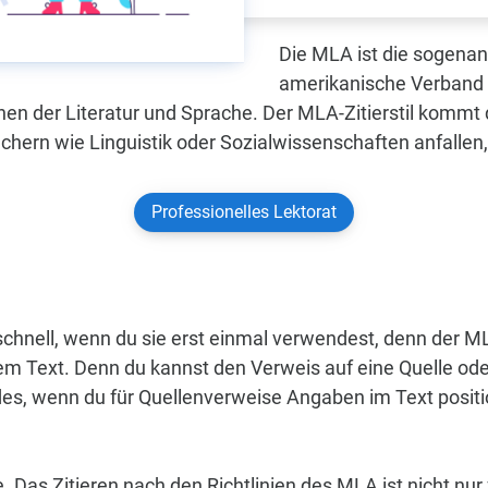
Die MLA ist die sogena
amerikanische Verband i
hen der Literatur und Sprache. Der MLA-Zitierstil komm
chern wie Linguistik oder Sozialwissenschaften anfalle
Professionelles Lektorat
schnell, wenn du sie erst einmal verwendest, denn der MLA-
nem Text. Denn du kannst den Verweis auf eine Quelle oder
ides, wenn du für Quellenverweise Angaben im Text positi
 Das Zitieren nach den Richtlinien des MLA ist nicht nur